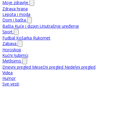
Moje zdravlje
Zdrava hrana
Lepota i moda
Dom i bašta
Bašta
Kuće i dizajn
Unutrašnje uređenje
Sport
Fudbal
Košarka
Rukomet
Zabava
Horoskop
Kućni ljubimci
Metlisimo
Dnevni pregled
Mesečni pregled
Nedeljni pregled
Videa
Humor
Sve vesti