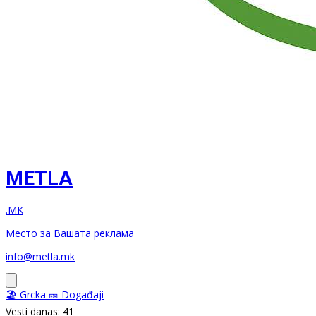
METLA
.MK
Место за Вашата реклама
info@metla.mk
🏖️ Grcka
🎫 Događaji
Vesti danas: 41