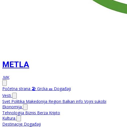
METLA
.MK
Početna strana
🏖️ Grcka
🎫 Događaji
Vesti
Svet
Politika
Makedonija
Region
Balkan info
Vojni sukobi
Ekonomija
Tehnologija
Biznis
Berza
Kripto
Kultura
Destinacije
Događaji