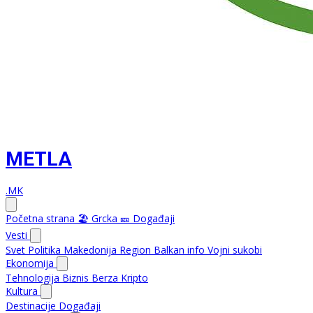
METLA
.MK
Početna strana
🏖️ Grcka
🎫 Događaji
Vesti
Svet
Politika
Makedonija
Region
Balkan info
Vojni sukobi
Ekonomija
Tehnologija
Biznis
Berza
Kripto
Kultura
Destinacije
Događaji