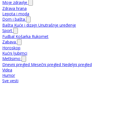
Moje zdravlje
Zdrava hrana
Lepota i moda
Dom i bašta
Bašta
Kuće i dizajn
Unutrašnje uređenje
Sport
Fudbal
Košarka
Rukomet
Zabava
Horoskop
Kućni ljubimci
Metlisimo
Dnevni pregled
Mesečni pregled
Nedeljni pregled
Videa
Humor
Sve vesti