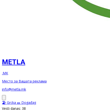
METLA
.MK
Место за Вашата реклама
info@metla.mk
🏖️ Grcka
🎫 Događaji
Vesti danas: 38