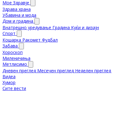
Мое Здравје
Здрава храна
Убавина и мода
Дом и градина
Внатрешно уредување
Градина
Куќи и дизајн
Спорт
Кошарка
Ракомет
Фудбал
Забава
Хороскоп
Миленичиња
Метлисимо
Дневен преглед
Месечен преглед
Неделен преглед
Видеа
Хумор
Сите вести