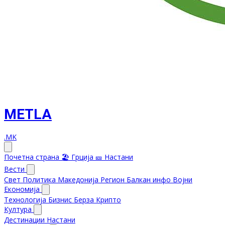
METLA
.MK
Почетна страна
🏖️ Грција
🎫 Настани
Вести
Свет
Политика
Македонија
Регион
Балкан инфо
Војни
Економија
Технологија
Бизнис
Берза
Крипто
Култура
Дестинации
Настани