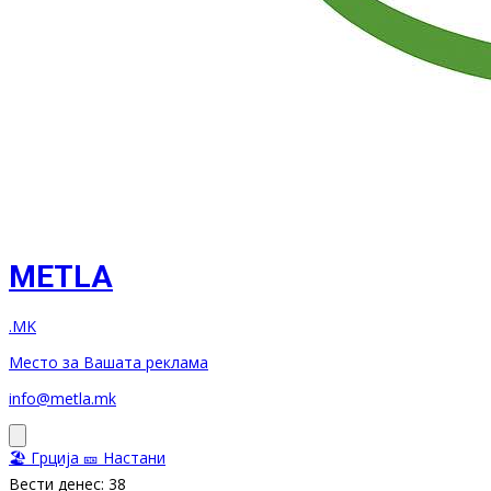
METLA
.MK
Место за Вашата реклама
info@metla.mk
🏖️ Грција
🎫 Настани
Вести денес: 38