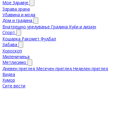
Мое Здравје
Здрава храна
Убавина и мода
Дом и градина
Внатрешно уредување
Градина
Куќи и дизајн
Спорт
Кошарка
Ракомет
Фудбал
Забава
Хороскоп
Миленичиња
Метлисимо
Дневен преглед
Месечен преглед
Неделен преглед
Видеа
Хумор
Сите вести