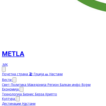
METLA
.MK
Почетна страна
🏖️ Грција
🎫 Настани
Вести
Свет
Политика
Македонија
Регион
Балкан инфо
Војни
Економија
Технологија
Бизнис
Берза
Крипто
Култура
Дестинации
Настани