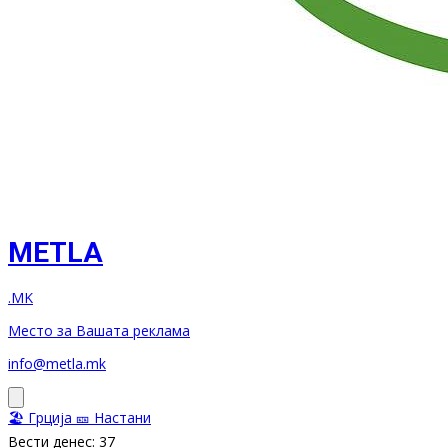
METLA
.MK
Место за Вашата реклама
info@metla.mk
🏖️ Грција
🎫 Настани
Вести денес: 37