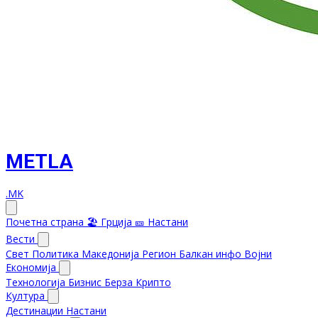
METLA
.MK
Почетна страна
🏖️ Грција
🎫 Настани
Вести
Свет
Политика
Македонија
Регион
Балкан инфо
Војни
Економија
Технологија
Бизнис
Берза
Крипто
Култура
Дестинации
Настани