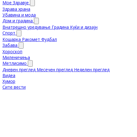
Мое Здравје
Здрава храна
Убавина и мода
Дом и градина
Внатрешно уредување
Градина
Куќи и дизајн
Спорт
Кошарка
Ракомет
Фудбал
Забава
Хороскоп
Миленичиња
Метлисимо
Дневен преглед
Месечен преглед
Неделен преглед
Видеа
Хумор
Сите вести