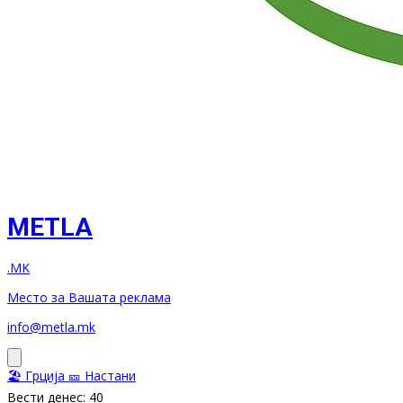
METLA
.MK
Место за Вашата реклама
info@metla.mk
🏖️ Грција
🎫 Настани
Вести денес: 40