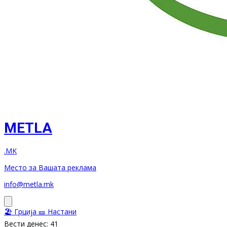
METLA
.MK
Место за Вашата реклама
info@metla.mk
🏖️ Грција
🎫 Настани
Вести денес: 41