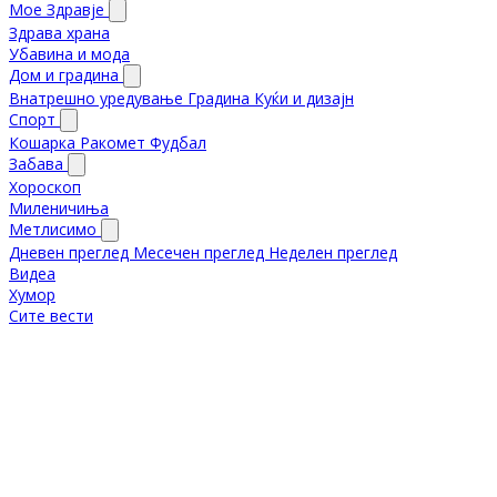
Мое Здравје
Здрава храна
Убавина и мода
Дом и градина
Внатрешно уредување
Градина
Куќи и дизајн
Спорт
Кошарка
Ракомет
Фудбал
Забава
Хороскоп
Миленичиња
Метлисимо
Дневен преглед
Месечен преглед
Неделен преглед
Видеа
Хумор
Сите вести