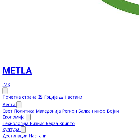
METLA
.MK
Почетна страна
🏖️ Грција
🎫 Настани
Вести
Свет
Политика
Македонија
Регион
Балкан инфо
Војни
Економија
Технологија
Бизнис
Берза
Крипто
Култура
Дестинации
Настани