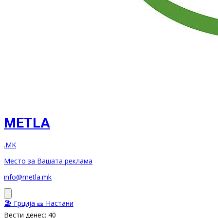
METLA
.MK
Место за Вашата реклама
info@metla.mk
🏖️ Грција
🎫 Настани
Вести денес: 40