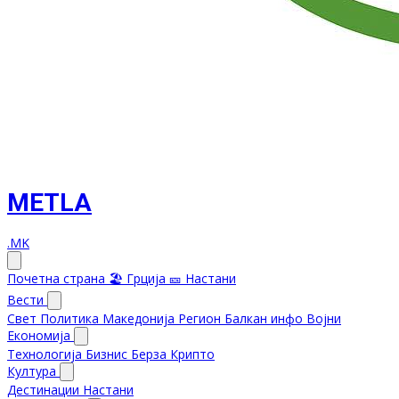
METLA
.MK
Почетна страна
🏖️ Грција
🎫 Настани
Вести
Свет
Политика
Македонија
Регион
Балкан инфо
Војни
Економија
Технологија
Бизнис
Берза
Крипто
Култура
Дестинации
Настани