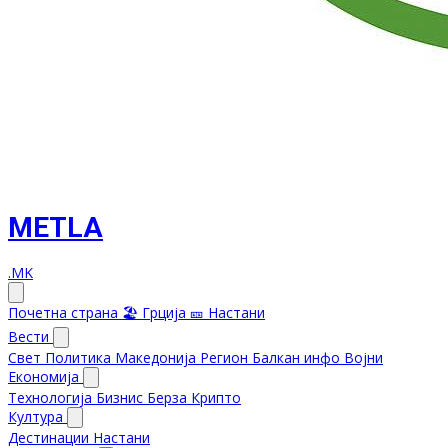
METLA
.MK
Почетна страна
🏖️ Грција
🎫 Настани
Вести
Свет
Политика
Македонија
Регион
Балкан инфо
Војни
Економија
Технологија
Бизнис
Берза
Крипто
Култура
Дестинации
Настани