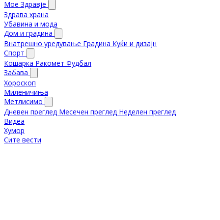
Мое Здравје
Здрава храна
Убавина и мода
Дом и градина
Внатрешно уредување
Градина
Куќи и дизајн
Спорт
Кошарка
Ракомет
Фудбал
Забава
Хороскоп
Миленичиња
Метлисимо
Дневен преглед
Месечен преглед
Неделен преглед
Видеа
Хумор
Сите вести