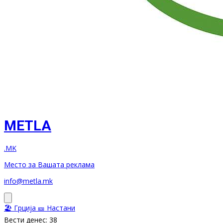
METLA
.MK
Место за Вашата реклама
info@metla.mk
🏖️ Грција
🎫 Настани
Вести денес: 38