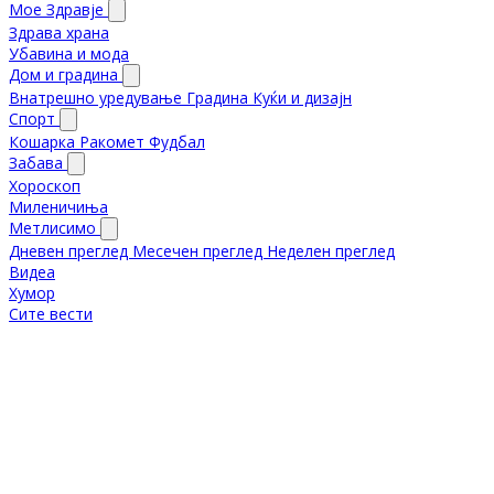
Мое Здравје
Здрава храна
Убавина и мода
Дом и градина
Внатрешно уредување
Градина
Куќи и дизајн
Спорт
Кошарка
Ракомет
Фудбал
Забава
Хороскоп
Миленичиња
Метлисимо
Дневен преглед
Месечен преглед
Неделен преглед
Видеа
Хумор
Сите вести