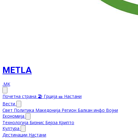
METLA
.MK
Почетна страна
🏖️ Грција
🎫 Настани
Вести
Свет
Политика
Македонија
Регион
Балкан инфо
Војни
Економија
Технологија
Бизнис
Берза
Крипто
Култура
Дестинации
Настани