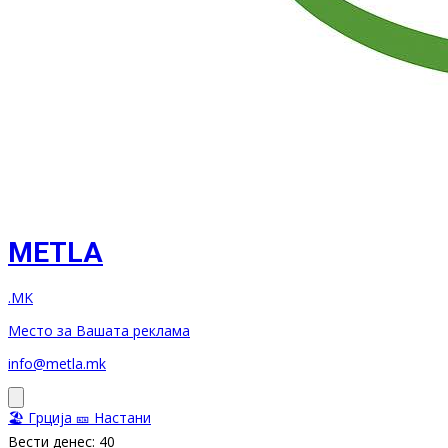
METLA
.MK
Место за Вашата реклама
info@metla.mk
🏖️ Грција
🎫 Настани
Вести денес: 40