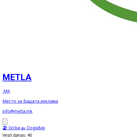
METLA
.MK
Место за Вашата реклама
info@metla.mk
🏖️ Grcka
🎫 Događaji
Vesti danas: 40