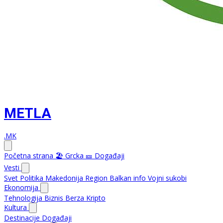
METLA
.MK
Početna strana
🏖️ Grcka
🎫 Događaji
Vesti
Svet
Politika
Makedonija
Region
Balkan info
Vojni sukobi
Ekonomija
Tehnologija
Biznis
Berza
Kripto
Kultura
Destinacije
Događaji