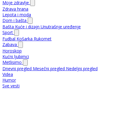
Moje zdravlje
Zdrava hrana
Lepota i moda
Dom i bašta
Bašta
Kuće i dizajn
Unutrašnje uređenje
Sport
Fudbal
Košarka
Rukomet
Zabava
Horoskop
Kućni ljubimci
Metlisimo
Dnevni pregled
Mesečni pregled
Nedeljni pregled
Videa
Humor
Sve vesti