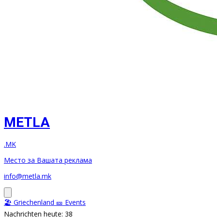
METLA
.MK
Место за Вашата реклама
info@metla.mk
🏖️ Griechenland
🎫 Events
Nachrichten heute: 38