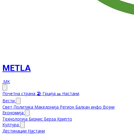
METLA
.MK
Почетна страна
🏖️ Грција
🎫 Настани
Вести
Свет
Политика
Македонија
Регион
Балкан инфо
Војни
Економија
Технологија
Бизнис
Берза
Крипто
Култура
Дестинации
Настани