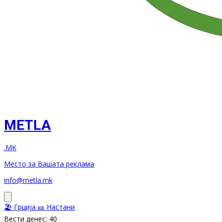
METLA
.MK
Место за Вашата реклама
info@metla.mk
🏖️ Грција
🎫 Настани
Вести денес: 40