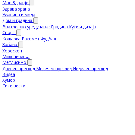
Мое Здравје
Здрава храна
Убавина и мода
Дом и градина
Внатрешно уредување
Градина
Куќи и дизајн
Спорт
Кошарка
Ракомет
Фудбал
Забава
Хороскоп
Миленичиња
Метлисимо
Дневен преглед
Месечен преглед
Неделен преглед
Видеа
Хумор
Сите вести