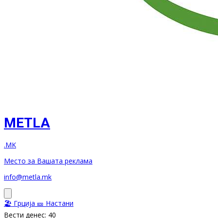
METLA
.MK
Место за Вашата реклама
info@metla.mk
🏖️ Грција
🎫 Настани
Вести денес: 40