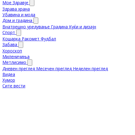
Мое Здравје
Здрава храна
Убавина и мода
Дом и градина
Внатрешно уредување
Градина
Куќи и дизајн
Спорт
Кошарка
Ракомет
Фудбал
Забава
Хороскоп
Миленичиња
Метлисимо
Дневен преглед
Месечен преглед
Неделен преглед
Видеа
Хумор
Сите вести