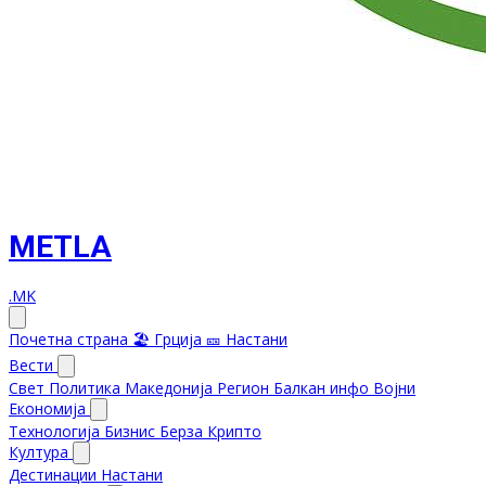
METLA
.MK
Почетна страна
🏖️ Грција
🎫 Настани
Вести
Свет
Политика
Македонија
Регион
Балкан инфо
Војни
Економија
Технологија
Бизнис
Берза
Крипто
Култура
Дестинации
Настани