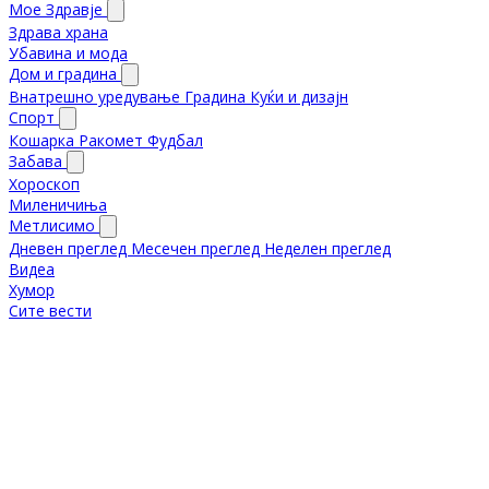
Мое Здравје
Здрава храна
Убавина и мода
Дом и градина
Внатрешно уредување
Градина
Куќи и дизајн
Спорт
Кошарка
Ракомет
Фудбал
Забава
Хороскоп
Миленичиња
Метлисимо
Дневен преглед
Месечен преглед
Неделен преглед
Видеа
Хумор
Сите вести