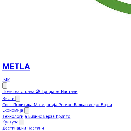
METLA
.MK
Почетна страна
🏖️ Грција
🎫 Настани
Вести
Свет
Политика
Македонија
Регион
Балкан инфо
Војни
Економија
Технологија
Бизнис
Берза
Крипто
Култура
Дестинации
Настани