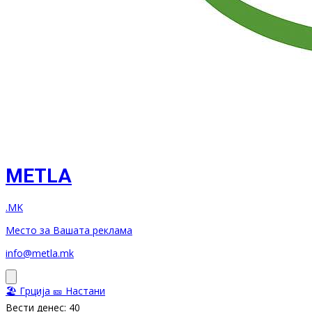
METLA
.MK
Место за Вашата реклама
info@metla.mk
🏖️ Грција
🎫 Настани
Вести денес: 40