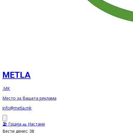
METLA
.MK
Место за Вашата реклама
info@metla.mk
🏖️ Грција
🎫 Настани
Вести денес: 38