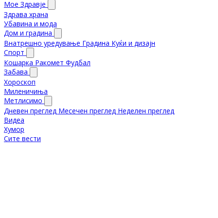
Мое Здравје
Здрава храна
Убавина и мода
Дом и градина
Внатрешно уредување
Градина
Куќи и дизајн
Спорт
Кошарка
Ракомет
Фудбал
Забава
Хороскоп
Миленичиња
Метлисимо
Дневен преглед
Месечен преглед
Неделен преглед
Видеа
Хумор
Сите вести