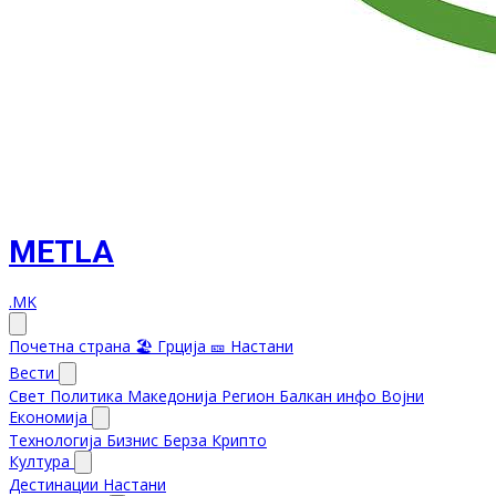
METLA
.MK
Почетна страна
🏖️ Грција
🎫 Настани
Вести
Свет
Политика
Македонија
Регион
Балкан инфо
Војни
Економија
Технологија
Бизнис
Берза
Крипто
Култура
Дестинации
Настани