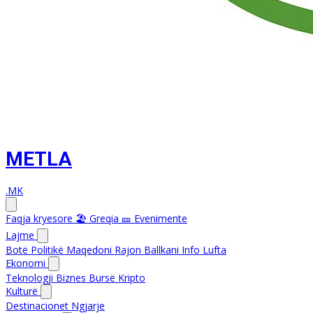
METLA
.MK
Faqja kryesore
🏖️ Greqia
🎫 Evenimente
Lajme
Botë
Politikë
Maqedoni
Rajon
Ballkani Info
Lufta
Ekonomi
Teknologji
Biznes
Bursë
Kripto
Kulturë
Destinacionet
Ngjarje