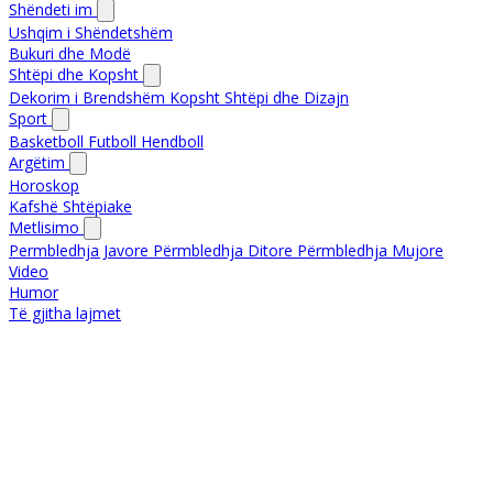
Shëndeti im
Ushqim i Shëndetshëm
Bukuri dhe Modë
Shtëpi dhe Kopsht
Dekorim i Brendshëm
Kopsht
Shtëpi dhe Dizajn
Sport
Basketboll
Futboll
Hendboll
Argëtim
Horoskop
Kafshë Shtëpiake
Metlisimo
Permbledhja Javore
Përmbledhja Ditore
Përmbledhja Mujore
Video
Humor
Të gjitha lajmet