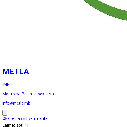
METLA
.MK
Место за Вашата реклама
info@metla.mk
🏖️ Greqia
🎫 Evenimente
Lajmet sot: 41