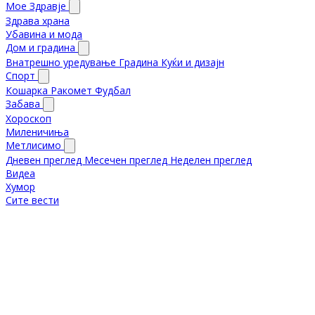
Мое Здравје
Здрава храна
Убавина и мода
Дом и градина
Внатрешно уредување
Градина
Куќи и дизајн
Спорт
Кошарка
Ракомет
Фудбал
Забава
Хороскоп
Миленичиња
Метлисимо
Дневен преглед
Месечен преглед
Неделен преглед
Видеа
Хумор
Сите вести