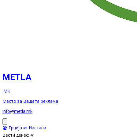
METLA
.MK
Место за Вашата реклама
info@metla.mk
🏖️ Грција
🎫 Настани
Вести денес: 41