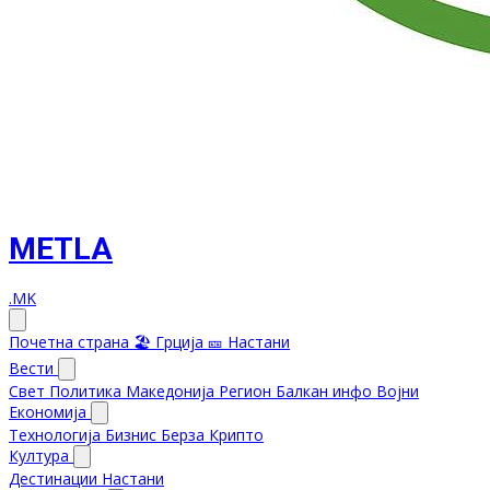
METLA
.MK
Почетна страна
🏖️ Грција
🎫 Настани
Вести
Свет
Политика
Македонија
Регион
Балкан инфо
Војни
Економија
Технологија
Бизнис
Берза
Крипто
Култура
Дестинации
Настани