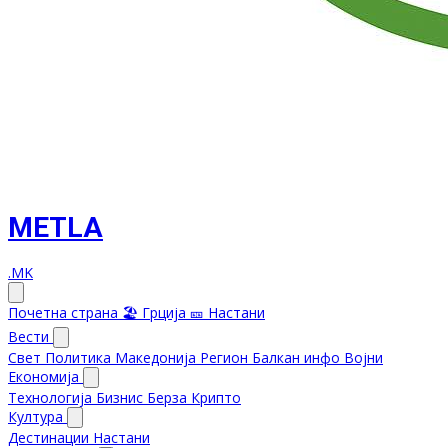
METLA
.MK
Почетна страна
🏖️ Грција
🎫 Настани
Вести
Свет
Политика
Македонија
Регион
Балкан инфо
Војни
Економија
Технологија
Бизнис
Берза
Крипто
Култура
Дестинации
Настани