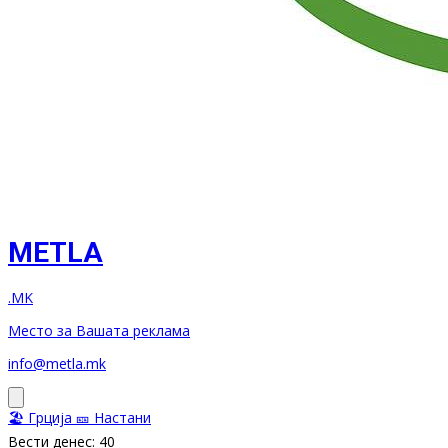
METLA
.MK
Место за Вашата реклама
info@metla.mk
🏖️ Грција
🎫 Настани
Вести денес: 40