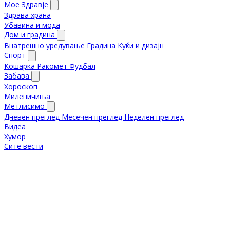
Мое Здравје
Здрава храна
Убавина и мода
Дом и градина
Внатрешно уредување
Градина
Куќи и дизајн
Спорт
Кошарка
Ракомет
Фудбал
Забава
Хороскоп
Миленичиња
Метлисимо
Дневен преглед
Месечен преглед
Неделен преглед
Видеа
Хумор
Сите вести