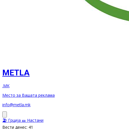
METLA
.MK
Место за Вашата реклама
info@metla.mk
🏖️ Грција
🎫 Настани
Вести денес: 41