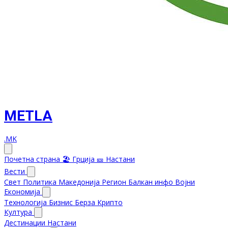
METLA
.MK
Почетна страна
🏖️ Грција
🎫 Настани
Вести
Свет
Политика
Македонија
Регион
Балкан инфо
Војни
Економија
Технологија
Бизнис
Берза
Крипто
Култура
Дестинации
Настани