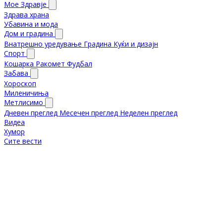
Мое Здравје
Здрава храна
Убавина и мода
Дом и градина
Внатрешно уредување
Градина
Куќи и дизајн
Спорт
Кошарка
Ракомет
Фудбал
Забава
Хороскоп
Миленичиња
Метлисимо
Дневен преглед
Месечен преглед
Неделен преглед
Видеа
Хумор
Сите вести