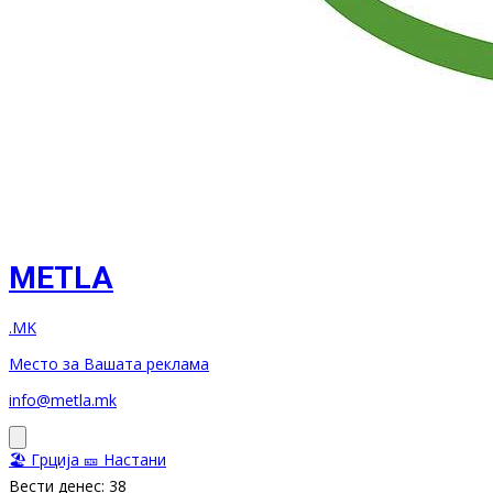
METLA
.MK
Место за Вашата реклама
info@metla.mk
🏖️ Грција
🎫 Настани
Вести денес: 38