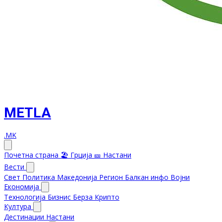
METLA
.MK
Почетна страна
🏖️ Грција
🎫 Настани
Вести
Свет
Политика
Македонија
Регион
Балкан инфо
Војни
Економија
Технологија
Бизнис
Берза
Крипто
Култура
Дестинации
Настани