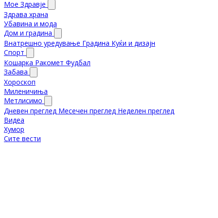
Мое Здравје
Здрава храна
Убавина и мода
Дом и градина
Внатрешно уредување
Градина
Куќи и дизајн
Спорт
Кошарка
Ракомет
Фудбал
Забава
Хороскоп
Миленичиња
Метлисимо
Дневен преглед
Месечен преглед
Неделен преглед
Видеа
Хумор
Сите вести