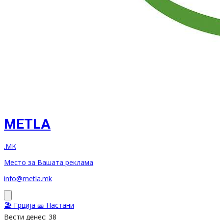
METLA
.MK
Место за Вашата реклама
info@metla.mk
🏖️ Грција
🎫 Настани
Вести денес: 38