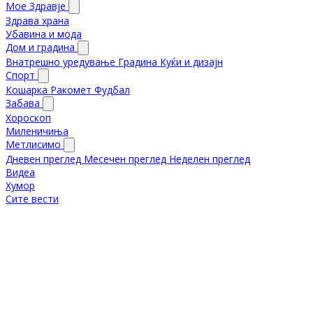
Мое Здравје
Здрава храна
Убавина и мода
Дом и градина
Внатрешно уредување
Градина
Куќи и дизајн
Спорт
Кошарка
Ракомет
Фудбал
Забава
Хороскоп
Миленичиња
Метлисимо
Дневен преглед
Месечен преглед
Неделен преглед
Видеа
Хумор
Сите вести