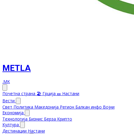
METLA
.MK
Почетна страна
🏖️ Грција
🎫 Настани
Вести
Свет
Политика
Македонија
Регион
Балкан инфо
Војни
Економија
Технологија
Бизнис
Берза
Крипто
Култура
Дестинации
Настани