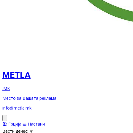
METLA
.MK
Место за Вашата реклама
info@metla.mk
🏖️ Грција
🎫 Настани
Вести денес: 41