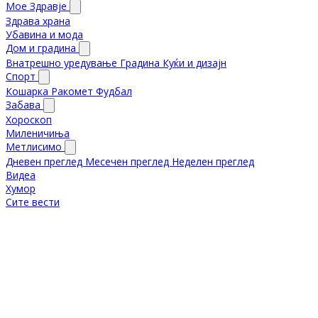
Мое Здравје
Здрава храна
Убавина и мода
Дом и градина
Внатрешно уредување
Градина
Куќи и дизајн
Спорт
Кошарка
Ракомет
Фудбал
Забава
Хороскоп
Миленичиња
Метлисимо
Дневен преглед
Месечен преглед
Неделен преглед
Видеа
Хумор
Сите вести