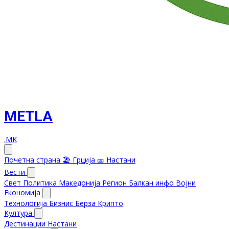
METLA
.MK
Почетна страна
🏖️ Грција
🎫 Настани
Вести
Свет
Политика
Македонија
Регион
Балкан инфо
Војни
Економија
Технологија
Бизнис
Берза
Крипто
Култура
Дестинации
Настани