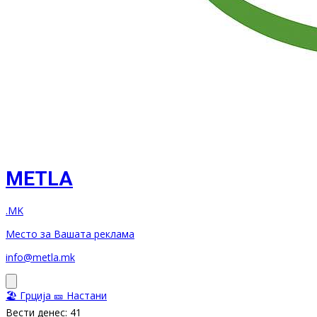
METLA
.MK
Место за Вашата реклама
info@metla.mk
🏖️ Грција
🎫 Настани
Вести денес: 41