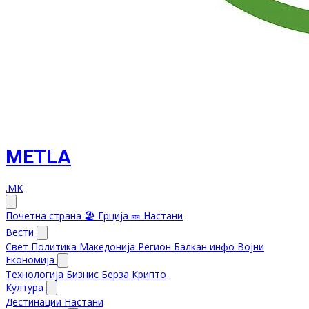
METLA
.MK
Почетна страна
🏖️ Грција
🎫 Настани
Вести
Свет
Политика
Македонија
Регион
Балкан инфо
Војни
Економија
Технологија
Бизнис
Берза
Крипто
Култура
Дестинации
Настани