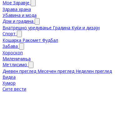
Мое Здравје
Здрава храна
Убавина и мода
Дом и градина
Внатрешно уредување
Градина
Куќи и дизајн
Спорт
Кошарка
Ракомет
Фудбал
Забава
Хороскоп
Миленичиња
Метлисимо
Дневен преглед
Месечен преглед
Неделен преглед
Видеа
Хумор
Сите вести