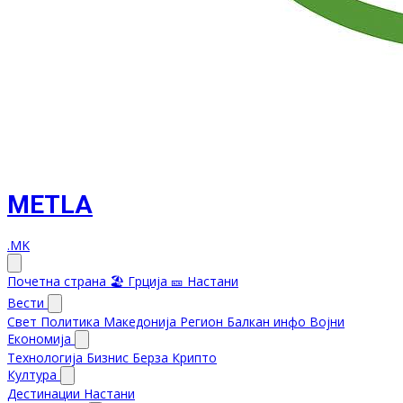
METLA
.MK
Почетна страна
🏖️ Грција
🎫 Настани
Вести
Свет
Политика
Македонија
Регион
Балкан инфо
Војни
Економија
Технологија
Бизнис
Берза
Крипто
Култура
Дестинации
Настани