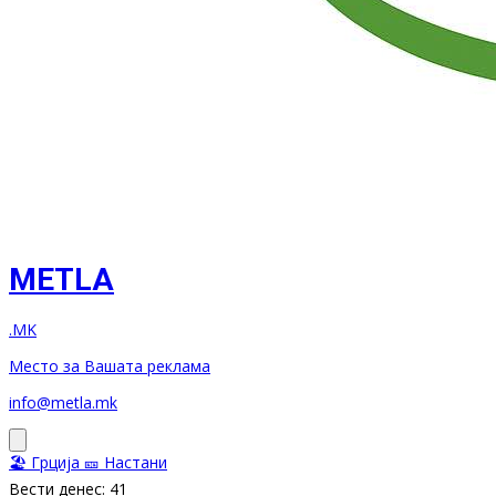
METLA
.MK
Место за Вашата реклама
info@metla.mk
🏖️ Грција
🎫 Настани
Вести денес: 41