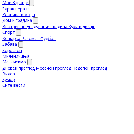
Мое Здравје
Здрава храна
Убавина и мода
Дом и градина
Внатрешно уредување
Градина
Куќи и дизајн
Спорт
Кошарка
Ракомет
Фудбал
Забава
Хороскоп
Миленичиња
Метлисимо
Дневен преглед
Месечен преглед
Неделен преглед
Видеа
Хумор
Сите вести