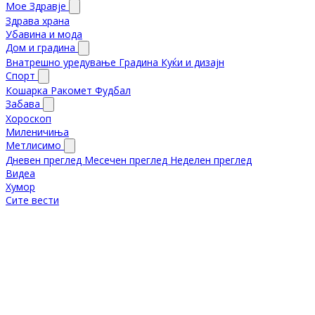
Мое Здравје
Здрава храна
Убавина и мода
Дом и градина
Внатрешно уредување
Градина
Куќи и дизајн
Спорт
Кошарка
Ракомет
Фудбал
Забава
Хороскоп
Миленичиња
Метлисимо
Дневен преглед
Месечен преглед
Неделен преглед
Видеа
Хумор
Сите вести