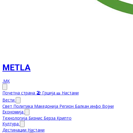
METLA
.MK
Почетна страна
🏖️ Грција
🎫 Настани
Вести
Свет
Политика
Македонија
Регион
Балкан инфо
Војни
Економија
Технологија
Бизнис
Берза
Крипто
Култура
Дестинации
Настани