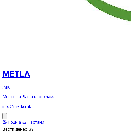
METLA
.MK
Место за Вашата реклама
info@metla.mk
🏖️ Грција
🎫 Настани
Вести денес: 38