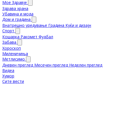
Мое Здравје
Здрава храна
Убавина и мода
Дом и градина
Внатрешно уредување
Градина
Куќи и дизајн
Спорт
Кошарка
Ракомет
Фудбал
Забава
Хороскоп
Миленичиња
Метлисимо
Дневен преглед
Месечен преглед
Неделен преглед
Видеа
Хумор
Сите вести