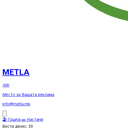
METLA
.MK
Место за Вашата реклама
info@metla.mk
🏖️ Грција
🎫 Настани
Вести денес: 39