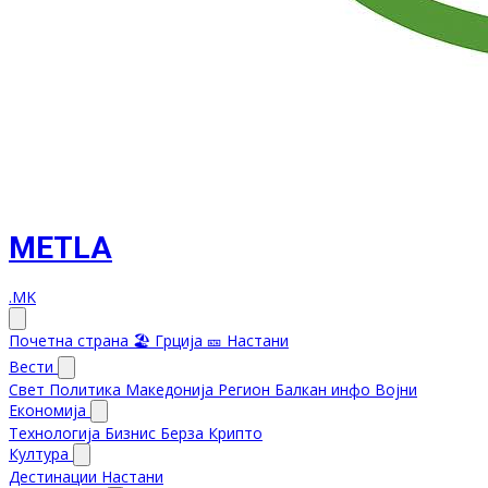
METLA
.MK
Почетна страна
🏖️ Грција
🎫 Настани
Вести
Свет
Политика
Македонија
Регион
Балкан инфо
Војни
Економија
Технологија
Бизнис
Берза
Крипто
Култура
Дестинации
Настани