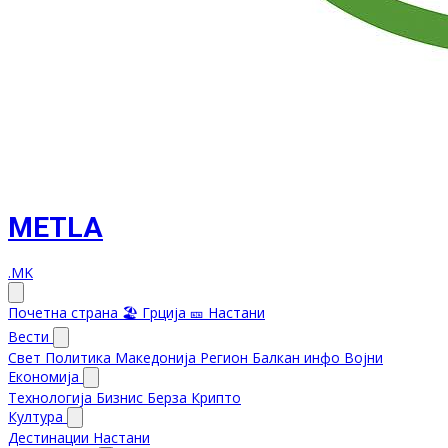
METLA
.MK
Почетна страна
🏖️ Грција
🎫 Настани
Вести
Свет
Политика
Македонија
Регион
Балкан инфо
Војни
Економија
Технологија
Бизнис
Берза
Крипто
Култура
Дестинации
Настани