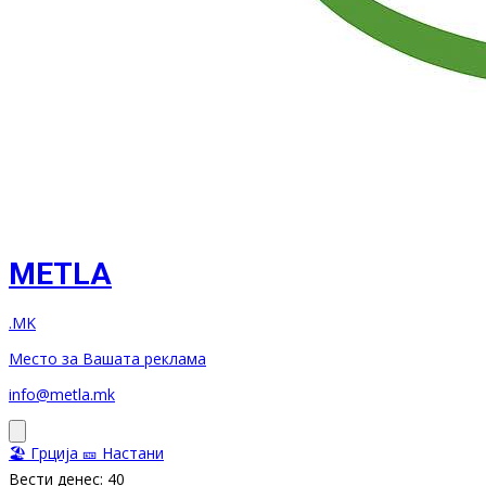
METLA
.MK
Место за Вашата реклама
info@metla.mk
🏖️ Грција
🎫 Настани
Вести денес: 40