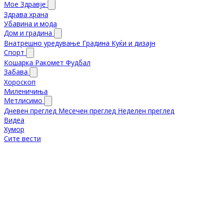
Мое Здравје
Здрава храна
Убавина и мода
Дом и градина
Внатрешно уредување
Градина
Куќи и дизајн
Спорт
Кошарка
Ракомет
Фудбал
Забава
Хороскоп
Миленичиња
Метлисимо
Дневен преглед
Месечен преглед
Неделен преглед
Видеа
Хумор
Сите вести