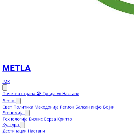
METLA
.MK
Почетна страна
🏖️ Грција
🎫 Настани
Вести
Свет
Политика
Македонија
Регион
Балкан инфо
Војни
Економија
Технологија
Бизнис
Берза
Крипто
Култура
Дестинации
Настани