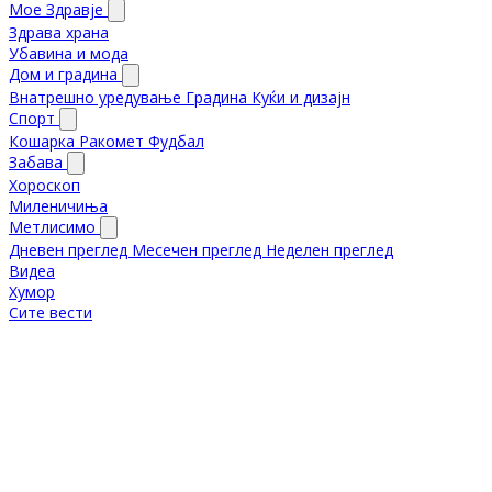
Мое Здравје
Здрава храна
Убавина и мода
Дом и градина
Внатрешно уредување
Градина
Куќи и дизајн
Спорт
Кошарка
Ракомет
Фудбал
Забава
Хороскоп
Миленичиња
Метлисимо
Дневен преглед
Месечен преглед
Неделен преглед
Видеа
Хумор
Сите вести