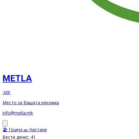
METLA
.MK
Место за Вашата реклама
info@metla.mk
🏖️ Грција
🎫 Настани
Вести денес: 41