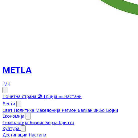
METLA
.MK
Почетна страна
🏖️ Грција
🎫 Настани
Вести
Свет
Политика
Македонија
Регион
Балкан инфо
Војни
Економија
Технологија
Бизнис
Берза
Крипто
Култура
Дестинации
Настани