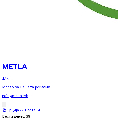
METLA
.MK
Место за Вашата реклама
info@metla.mk
🏖️ Грција
🎫 Настани
Вести денес: 38