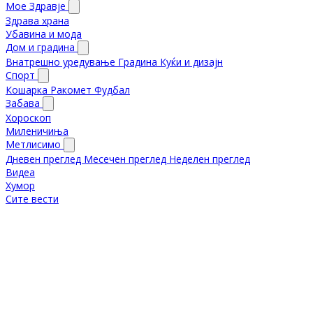
Мое Здравје
Здрава храна
Убавина и мода
Дом и градина
Внатрешно уредување
Градина
Куќи и дизајн
Спорт
Кошарка
Ракомет
Фудбал
Забава
Хороскоп
Миленичиња
Метлисимо
Дневен преглед
Месечен преглед
Неделен преглед
Видеа
Хумор
Сите вести