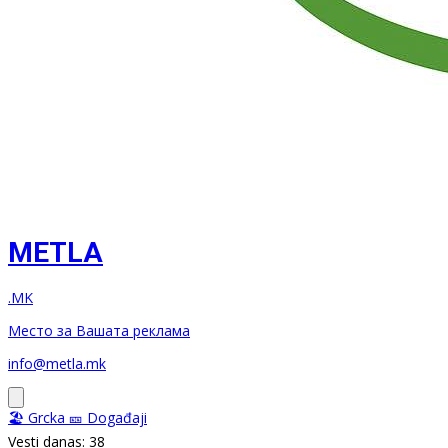
METLA
.MK
Место за Вашата реклама
info@metla.mk
🏖️ Grcka
🎫 Događaji
Vesti danas: 38