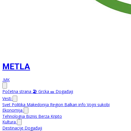
METLA
.MK
Početna strana
🏖️ Grcka
🎫 Događaji
Vesti
Svet
Politika
Makedonija
Region
Balkan info
Vojni sukobi
Ekonomija
Tehnologija
Biznis
Berza
Kripto
Kultura
Destinacije
Događaji