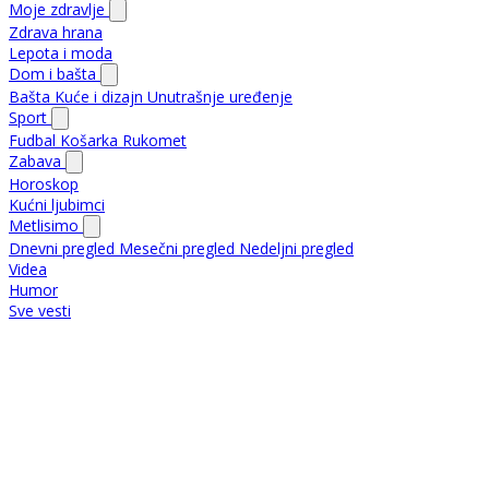
Moje zdravlje
Zdrava hrana
Lepota i moda
Dom i bašta
Bašta
Kuće i dizajn
Unutrašnje uređenje
Sport
Fudbal
Košarka
Rukomet
Zabava
Horoskop
Kućni ljubimci
Metlisimo
Dnevni pregled
Mesečni pregled
Nedeljni pregled
Videa
Humor
Sve vesti