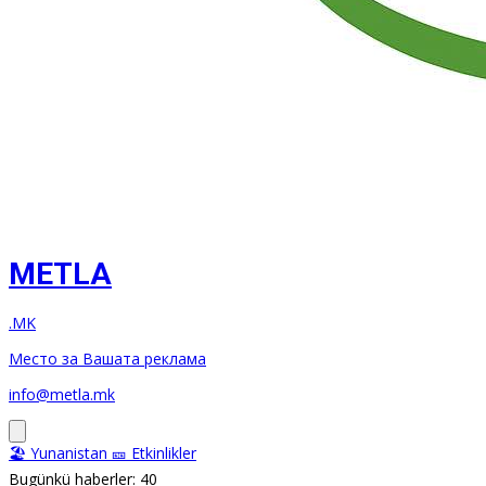
METLA
.MK
Место за Вашата реклама
info@metla.mk
🏖️ Yunanistan
🎫 Etkinlikler
Bugünkü haberler: 40