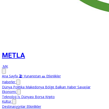
METLA
.MK
Ana Sayfa
🏖️ Yunanistan
🎫 Etkinlikler
Haberler
Dünya
Politika
Makedonya
Bölge
Balkan Haber
Savaşlar
Ekonomi
Teknoloji
İş Dünyası
Borsa
Kripto
Kültür
Destinasyonlar
Etkinlikler