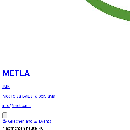
METLA
.MK
Место за Вашата реклама
info@metla.mk
🏖️ Griechenland
🎫 Events
Nachrichten heute: 40