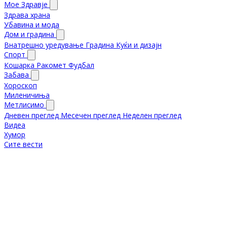
Мое Здравје
Здрава храна
Убавина и мода
Дом и градина
Внатрешно уредување
Градина
Куќи и дизајн
Спорт
Кошарка
Ракомет
Фудбал
Забава
Хороскоп
Миленичиња
Метлисимо
Дневен преглед
Месечен преглед
Неделен преглед
Видеа
Хумор
Сите вести