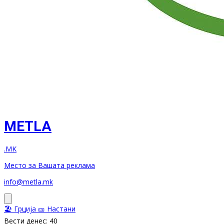
METLA
.MK
Место за Вашата реклама
info@metla.mk
🏖️ Грција
🎫 Настани
Вести денес: 40