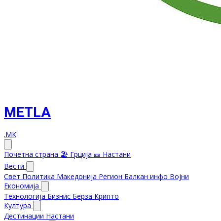
METLA
.MK
Почетна страна
🏖️ Грција
🎫 Настани
Вести
Свет
Политика
Македонија
Регион
Балкан инфо
Војни
Економија
Технологија
Бизнис
Берза
Крипто
Култура
Дестинации
Настани