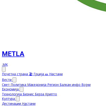
METLA
.MK
Почетна страна
🏖️ Грција
🎫 Настани
Вести
Свет
Политика
Македонија
Регион
Балкан инфо
Војни
Економија
Технологија
Бизнис
Берза
Крипто
Култура
Дестинации
Настани