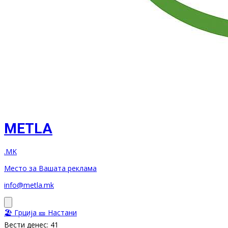
METLA
.MK
Место за Вашата реклама
info@metla.mk
🏖️ Грција
🎫 Настани
Вести денес: 41