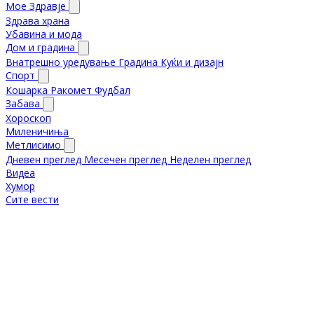
Мое Здравје
Здрава храна
Убавина и мода
Дом и градина
Внатрешно уредување
Градина
Куќи и дизајн
Спорт
Кошарка
Ракомет
Фудбал
Забава
Хороскоп
Миленичиња
Метлисимо
Дневен преглед
Месечен преглед
Неделен преглед
Видеа
Хумор
Сите вести