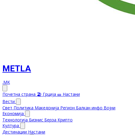
METLA
.MK
Почетна страна
🏖️ Грција
🎫 Настани
Вести
Свет
Политика
Македонија
Регион
Балкан инфо
Војни
Економија
Технологија
Бизнис
Берза
Крипто
Култура
Дестинации
Настани