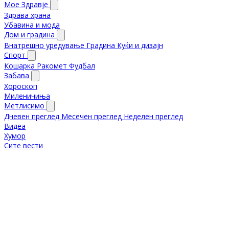
Мое Здравје
Здрава храна
Убавина и мода
Дом и градина
Внатрешно уредување
Градина
Куќи и дизајн
Спорт
Кошарка
Ракомет
Фудбал
Забава
Хороскоп
Миленичиња
Метлисимо
Дневен преглед
Месечен преглед
Неделен преглед
Видеа
Хумор
Сите вести