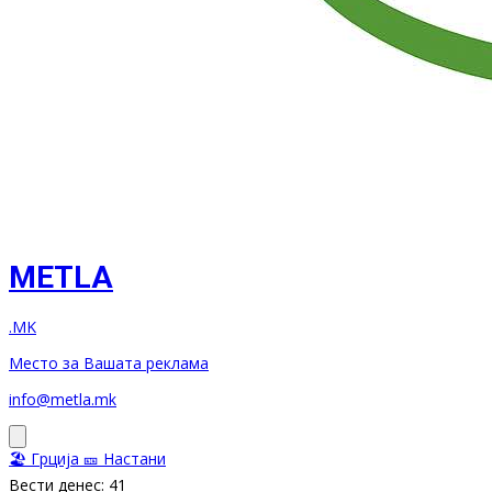
METLA
.MK
Место за Вашата реклама
info@metla.mk
🏖️ Грција
🎫 Настани
Вести денес: 41