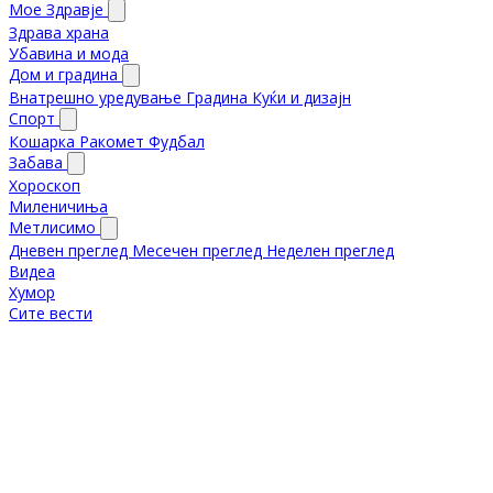
Мое Здравје
Здрава храна
Убавина и мода
Дом и градина
Внатрешно уредување
Градина
Куќи и дизајн
Спорт
Кошарка
Ракомет
Фудбал
Забава
Хороскоп
Миленичиња
Метлисимо
Дневен преглед
Месечен преглед
Неделен преглед
Видеа
Хумор
Сите вести