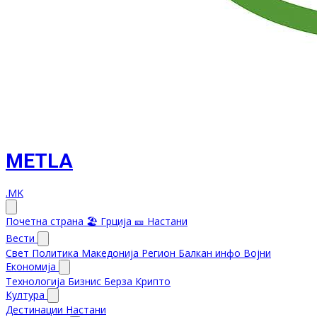
METLA
.MK
Почетна страна
🏖️ Грција
🎫 Настани
Вести
Свет
Политика
Македонија
Регион
Балкан инфо
Војни
Економија
Технологија
Бизнис
Берза
Крипто
Култура
Дестинации
Настани