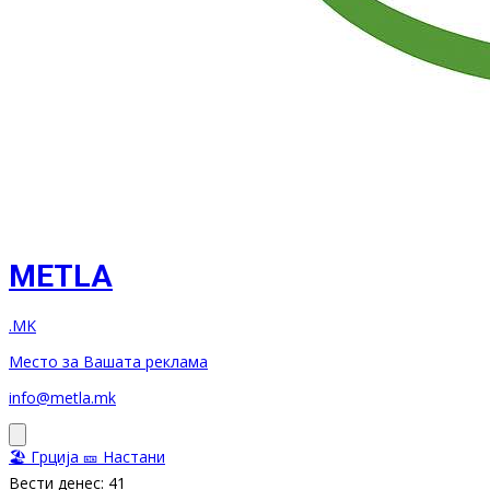
METLA
.MK
Место за Вашата реклама
info@metla.mk
🏖️ Грција
🎫 Настани
Вести денес: 41