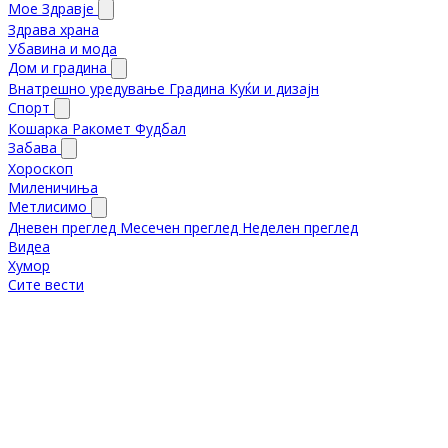
Мое Здравје
Здрава храна
Убавина и мода
Дом и градина
Внатрешно уредување
Градина
Куќи и дизајн
Спорт
Кошарка
Ракомет
Фудбал
Забава
Хороскоп
Миленичиња
Метлисимо
Дневен преглед
Месечен преглед
Неделен преглед
Видеа
Хумор
Сите вести