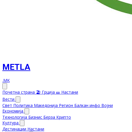
METLA
.MK
Почетна страна
🏖️ Грција
🎫 Настани
Вести
Свет
Политика
Македонија
Регион
Балкан инфо
Војни
Економија
Технологија
Бизнис
Берза
Крипто
Култура
Дестинации
Настани