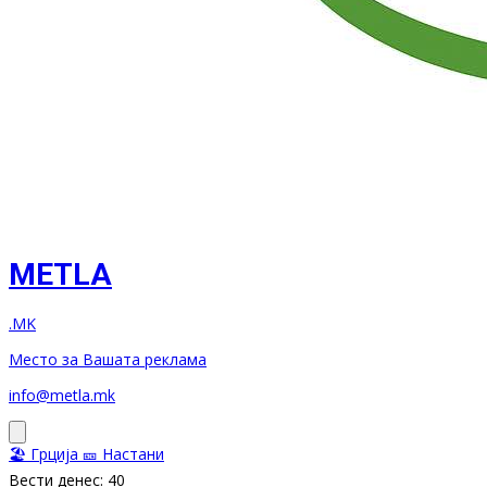
METLA
.MK
Место за Вашата реклама
info@metla.mk
🏖️ Грција
🎫 Настани
Вести денес: 40