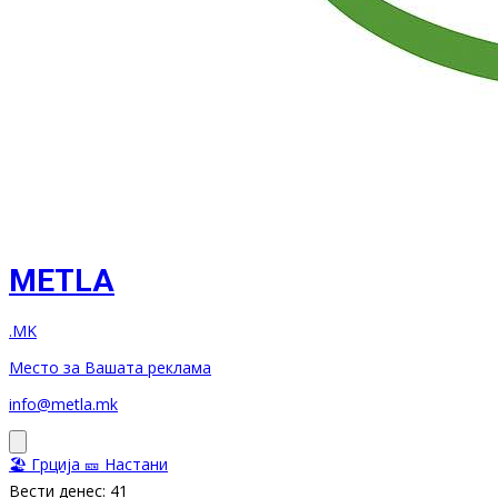
METLA
.MK
Место за Вашата реклама
info@metla.mk
🏖️ Грција
🎫 Настани
Вести денес: 41