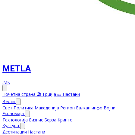
METLA
.MK
Почетна страна
🏖️ Грција
🎫 Настани
Вести
Свет
Политика
Македонија
Регион
Балкан инфо
Војни
Економија
Технологија
Бизнис
Берза
Крипто
Култура
Дестинации
Настани