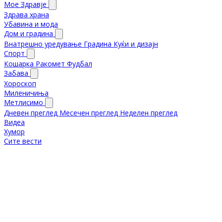
Мое Здравје
Здрава храна
Убавина и мода
Дом и градина
Внатрешно уредување
Градина
Куќи и дизајн
Спорт
Кошарка
Ракомет
Фудбал
Забава
Хороскоп
Миленичиња
Метлисимо
Дневен преглед
Месечен преглед
Неделен преглед
Видеа
Хумор
Сите вести