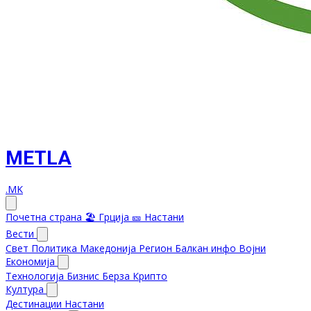
METLA
.MK
Почетна страна
🏖️ Грција
🎫 Настани
Вести
Свет
Политика
Македонија
Регион
Балкан инфо
Војни
Економија
Технологија
Бизнис
Берза
Крипто
Култура
Дестинации
Настани