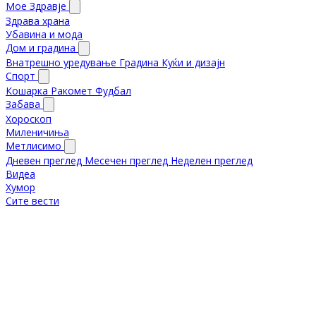
Мое Здравје
Здрава храна
Убавина и мода
Дом и градина
Внатрешно уредување
Градина
Куќи и дизајн
Спорт
Кошарка
Ракомет
Фудбал
Забава
Хороскоп
Миленичиња
Метлисимо
Дневен преглед
Месечен преглед
Неделен преглед
Видеа
Хумор
Сите вести