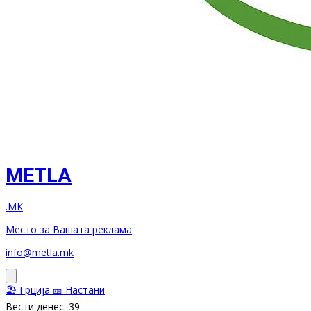
METLA
.MK
Место за Вашата реклама
info@metla.mk
🏖️ Грција
🎫 Настани
Вести денес: 39