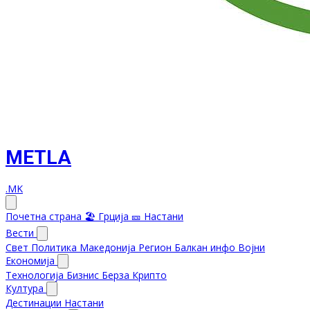
METLA
.MK
Почетна страна
🏖️ Грција
🎫 Настани
Вести
Свет
Политика
Македонија
Регион
Балкан инфо
Војни
Економија
Технологија
Бизнис
Берза
Крипто
Култура
Дестинации
Настани