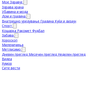
Мое Здравје
Здрава храна
Убавина и мода
Дом и градина
Внатрешно уредување
Градина
Куќи и дизајн
Спорт
Кошарка
Ракомет
Фудбал
Забава
Хороскоп
Миленичиња
Метлисимо
Дневен преглед
Месечен преглед
Неделен преглед
Видеа
Хумор
Сите вести