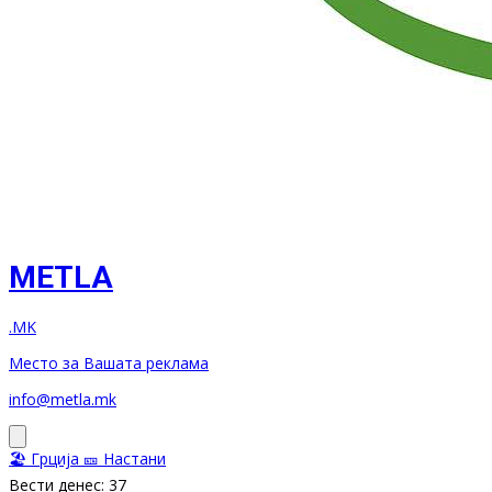
METLA
.MK
Место за Вашата реклама
info@metla.mk
🏖️ Грција
🎫 Настани
Вести денес: 37