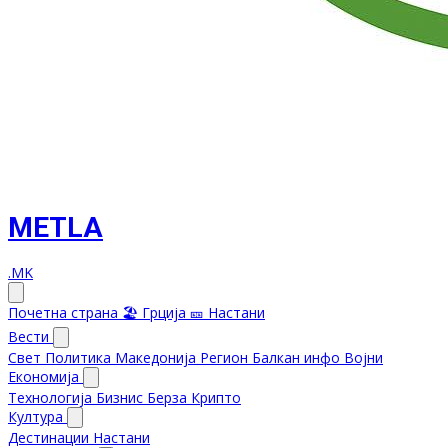
METLA
.MK
Почетна страна
🏖️ Грција
🎫 Настани
Вести
Свет
Политика
Македонија
Регион
Балкан инфо
Војни
Економија
Технологија
Бизнис
Берза
Крипто
Култура
Дестинации
Настани