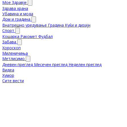
Мое Здравје
Здрава храна
Убавина и мода
Дом и градина
Внатрешно уредување
Градина
Куќи и дизајн
Спорт
Кошарка
Ракомет
Фудбал
Забава
Хороскоп
Миленичиња
Метлисимо
Дневен преглед
Месечен преглед
Неделен преглед
Видеа
Хумор
Сите вести