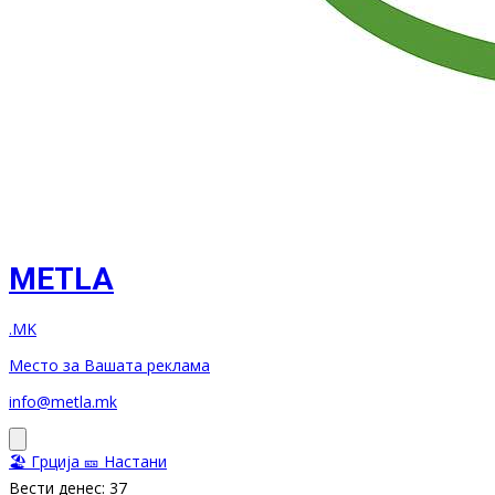
METLA
.MK
Место за Вашата реклама
info@metla.mk
🏖️ Грција
🎫 Настани
Вести денес: 37