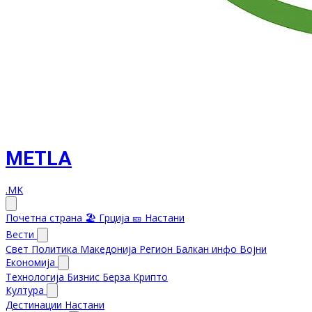
METLA
.MK
Почетна страна
🏖️ Грција
🎫 Настани
Вести
Свет
Политика
Македонија
Регион
Балкан инфо
Војни
Економија
Технологија
Бизнис
Берза
Крипто
Култура
Дестинации
Настани