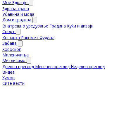
Мое Здравје
Здрава храна
Убавина и мода
Дом и градина
Внатрешно уредување
Градина
Куќи и дизајн
Спорт
Кошарка
Ракомет
Фудбал
Забава
Хороскоп
Миленичиња
Метлисимо
Дневен преглед
Месечен преглед
Неделен преглед
Видеа
Хумор
Сите вести