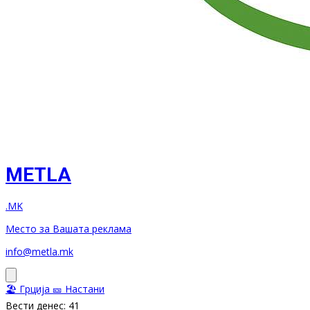
METLA
.MK
Место за Вашата реклама
info@metla.mk
🏖️ Грција
🎫 Настани
Вести денес: 41