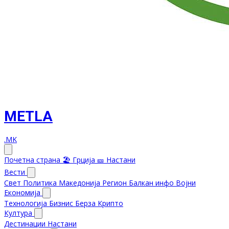
METLA
.MK
Почетна страна
🏖️ Грција
🎫 Настани
Вести
Свет
Политика
Македонија
Регион
Балкан инфо
Војни
Економија
Технологија
Бизнис
Берза
Крипто
Култура
Дестинации
Настани