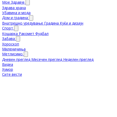
Мое Здравје
Здрава храна
Убавина и мода
Дом и градина
Внатрешно уредување
Градина
Куќи и дизајн
Спорт
Кошарка
Ракомет
Фудбал
Забава
Хороскоп
Миленичиња
Метлисимо
Дневен преглед
Месечен преглед
Неделен преглед
Видеа
Хумор
Сите вести