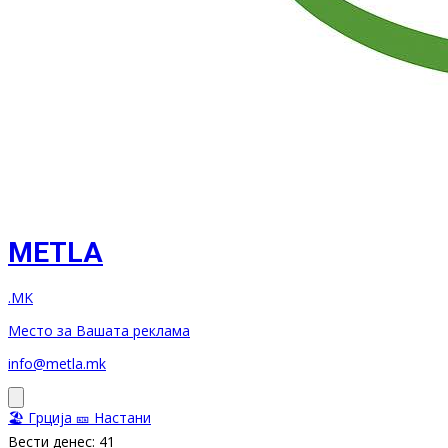
METLA
.MK
Место за Вашата реклама
info@metla.mk
🏖️ Грција
🎫 Настани
Вести денес: 41