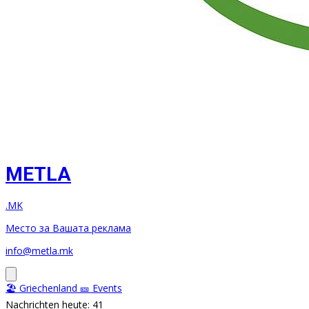
METLA
.MK
Место за Вашата реклама
info@metla.mk
🏖️ Griechenland
🎫 Events
Nachrichten heute: 41