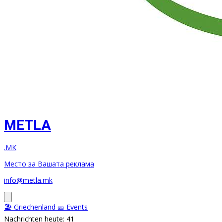
METLA
.MK
Место за Вашата реклама
info@metla.mk
🏖️ Griechenland
🎫 Events
Nachrichten heute: 41