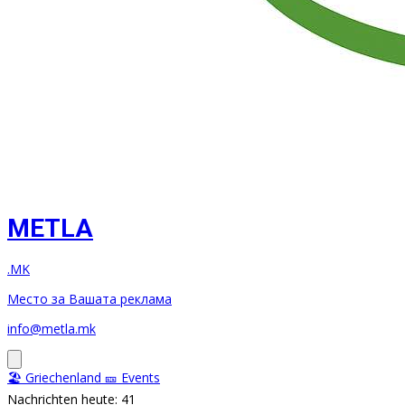
METLA
.MK
Место за Вашата реклама
info@metla.mk
🏖️ Griechenland
🎫 Events
Nachrichten heute: 41