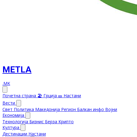
METLA
.MK
Почетна страна
🏖️ Грција
🎫 Настани
Вести
Свет
Политика
Македонија
Регион
Балкан инфо
Војни
Економија
Технологија
Бизнис
Берза
Крипто
Култура
Дестинации
Настани