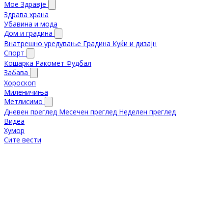
Мое Здравје
Здрава храна
Убавина и мода
Дом и градина
Внатрешно уредување
Градина
Куќи и дизајн
Спорт
Кошарка
Ракомет
Фудбал
Забава
Хороскоп
Миленичиња
Метлисимо
Дневен преглед
Месечен преглед
Неделен преглед
Видеа
Хумор
Сите вести