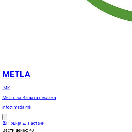
METLA
.MK
Место за Вашата реклама
info@metla.mk
🏖️ Грција
🎫 Настани
Вести денес: 40