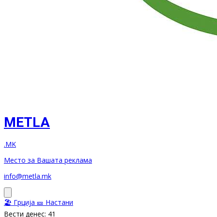
METLA
.MK
Место за Вашата реклама
info@metla.mk
🏖️ Грција
🎫 Настани
Вести денес: 41