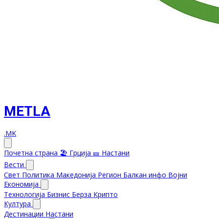
METLA
.MK
Почетна страна
🏖️ Грција
🎫 Настани
Вести
Свет
Политика
Македонија
Регион
Балкан инфо
Војни
Економија
Технологија
Бизнис
Берза
Крипто
Култура
Дестинации
Настани