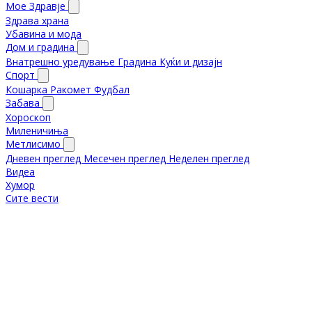
Мое Здравје
Здрава храна
Убавина и мода
Дом и градина
Внатрешно уредување
Градина
Куќи и дизајн
Спорт
Кошарка
Ракомет
Фудбал
Забава
Хороскоп
Миленичиња
Метлисимо
Дневен преглед
Месечен преглед
Неделен преглед
Видеа
Хумор
Сите вести