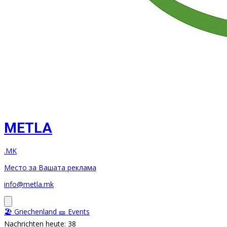
METLA
.MK
Место за Вашата реклама
info@metla.mk
🏖️ Griechenland
🎫 Events
Nachrichten heute: 38