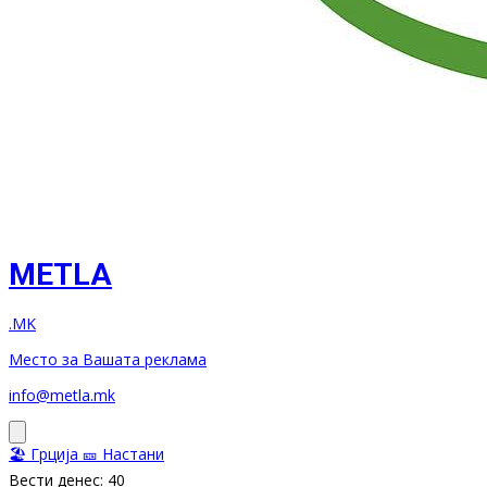
METLA
.MK
Место за Вашата реклама
info@metla.mk
🏖️ Грција
🎫 Настани
Вести денес: 40