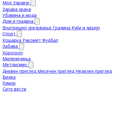
Мое Здравје
Здрава храна
Убавина и мода
Дом и градина
Внатрешно уредување
Градина
Куќи и дизајн
Спорт
Кошарка
Ракомет
Фудбал
Забава
Хороскоп
Миленичиња
Метлисимо
Дневен преглед
Месечен преглед
Неделен преглед
Видеа
Хумор
Сите вести