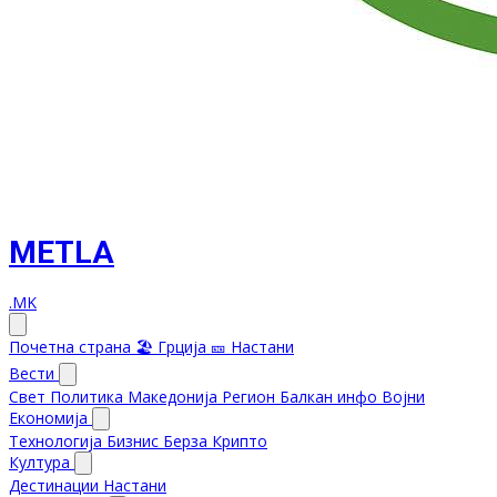
METLA
.MK
Почетна страна
🏖️ Грција
🎫 Настани
Вести
Свет
Политика
Македонија
Регион
Балкан инфо
Војни
Економија
Технологија
Бизнис
Берза
Крипто
Култура
Дестинации
Настани